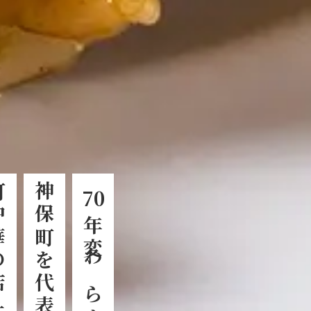
三幸園。
神保町を代表する
70
年変わらぬ味。