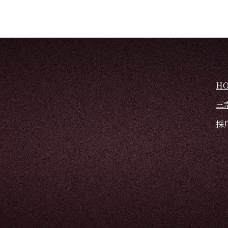
H
三
採