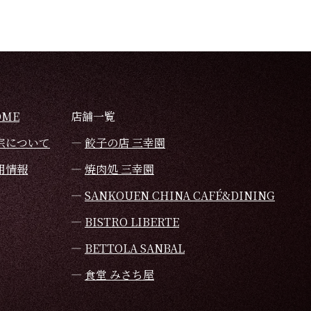
OME
店舗一覧
宗について
餃子の店 三幸園
用情報
焼肉処 三幸園
SANKOUEN CHINA CAFÉ&DINING
BISTRO LIBERTE
BETTOLA SANBAL
食堂 みさち屋